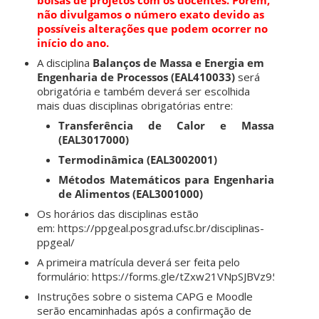
não divulgamos o número exato devido as
possíveis alterações que podem ocorrer no
início do ano.
A disciplina
Balanços de Massa e Energia em
Engenharia de Processos (EAL410033)
será
obrigatória e também deverá ser escolhida
mais duas disciplinas obrigatórias entre:
Transferência de Calor e Massa
(EAL3017000)
Termodinâmica (EAL3002001)
Métodos Matemáticos para Engenharia
de Alimentos (EAL3001000)
Os horários das disciplinas estão
em: https://ppgeal.posgrad.ufsc.br/disciplinas-
ppgeal/
A primeira matrícula deverá ser feita pelo
formulário: https://forms.gle/tZxw21VNpSJBVz957
Instruções sobre o sistema CAPG e Moodle
serão encaminhadas após a confirmação de