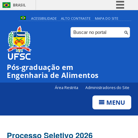
BRASIL
Simplifique!
ACESSIBILIDADE
ALTO CONTRASTE
MAPA DO SITE
Comunica BR
Participe
Acesso à informação
Legislação
Pós-graduação em
Canais
Engenharia de Alimentos
Área Restrita
Administradores do Site
MENU
Processo Seletivo 2026