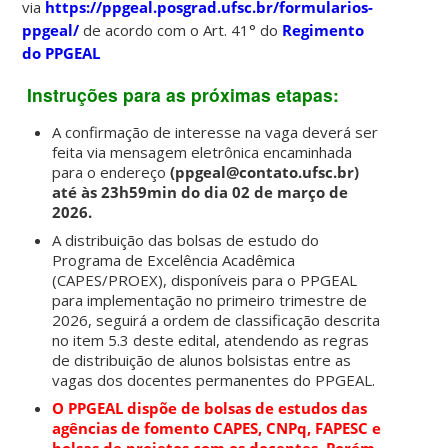
via
https://ppgeal.posgrad.ufsc.br/formularios-
ppgeal/
de acordo com o Art. 41° do
Regimento
do PPGEAL
Instruções para as próximas etapas:
A confirmação de interesse na vaga deverá ser
feita via mensagem eletrônica encaminhada
para o endereço
(ppgeal@contato.ufsc.br)
até às 23h59min do dia 02 de março de
2026.
A distribuição das bolsas de estudo do
Programa de Excelência Acadêmica
(CAPES/PROEX), disponíveis para o PPGEAL
para implementação no primeiro trimestre de
2026, seguirá a ordem de classificação descrita
no item 5.3 deste edital, atendendo as regras
de distribuição de alunos bolsistas entre as
vagas dos docentes permanentes do PPGEAL.
O PPGEAL dispõe de bolsas de estudos das
agências de fomento CAPES, CNPq, FAPESC e
bolsas de projetos com os docentes. Porém,