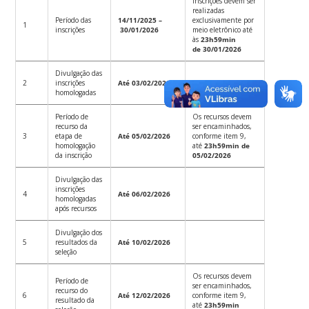
Inscrições devem ser
realizadas
Período das
14/11/2025 –
exclusivamente por
1
inscrições
30/01/2026
meio eletrônico até
às
23h59min
de 30/01/2026
Divulgação das
2
inscrições
Até 03/02/2026
homologadas
Período de
Os recursos devem
recurso da
ser encaminhados,
3
etapa de
Até 05/02/2026
conforme item 9,
homologação
até
23h59min de
da inscrição
05/02/2026
Divulgação das
inscrições
4
Até 06/02/2026
homologadas
após recursos
Divulgação dos
5
resultados da
Até 10/02/2026
seleção
Os recursos devem
Período de
ser encaminhados,
recurso do
6
Até 12/02/2026
conforme item 9,
resultado da
até
23h59min