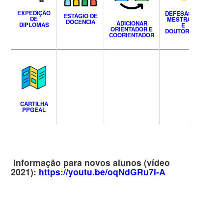
EXPEDIÇÃO
DEFESAS DE
ESTÁGIO DE
DE
MESTRADO
DOCÊNCIA
F
ADICIONAR
DIPLOMAS
E
ORIENTADOR E
DOUTORADO
COORIENTADOR
CARTILHA
PPGEAL
Informação para novos alunos (vídeo
2021):
https://youtu.be/oqNdGRu7i-A