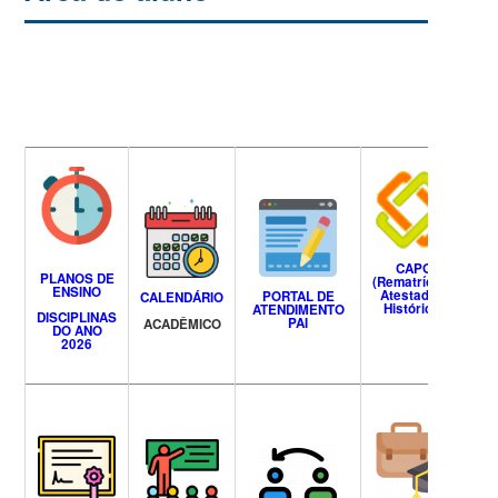
CAPG
PLANOS DE
(Rematrícula,
ENSINO
Atestados,
PORTAL DE
CALENDÁRIO
Histórico)
ATENDIMENTO
T
DISCIPLINAS
PAI
ACADÊMICO
PR
DO ANO
AF
2026