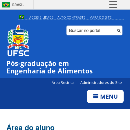
BRASIL
Simplifique!
ACESSIBILIDADE
ALTO CONTRASTE
MAPA DO SITE
Comunica BR
Participe
Acesso à informação
Legislação
Pós-graduação em
Canais
Engenharia de Alimentos
Área Restrita
Administradores do Site
MENU
Área do aluno