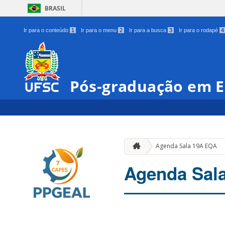
BRASIL
Ir para o conteúdo
1
Ir para o menu
2
Ir para a busca
3
Ir para o rodapé
4
Pós-graduação em E
Agenda Sala 19A EQA
Agenda Sal