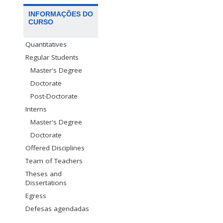
INFORMAÇÕES DO
CURSO
Quantitatives
Regular Students
Master's Degree
Doctorate
Post-Doctorate
Interns
Master's Degree
Doctorate
Offered Disciplines
Team of Teachers
Theses and
Dissertations
Egress
Defesas agendadas