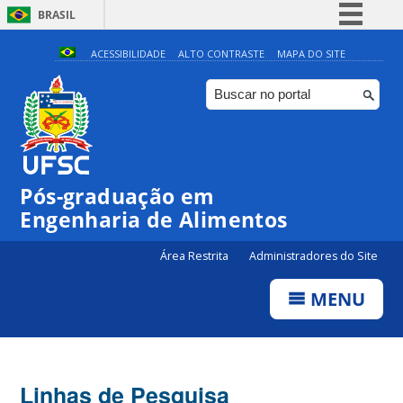
BRASIL
Simplifique!
ACESSIBILIDADE
ALTO CONTRASTE
MAPA DO SITE
Comunica BR
Participe
Acesso à informação
Legislação
Pós-graduação em
Canais
Engenharia de Alimentos
Área Restrita
Administradores do Site
MENU
Linhas de Pesquisa