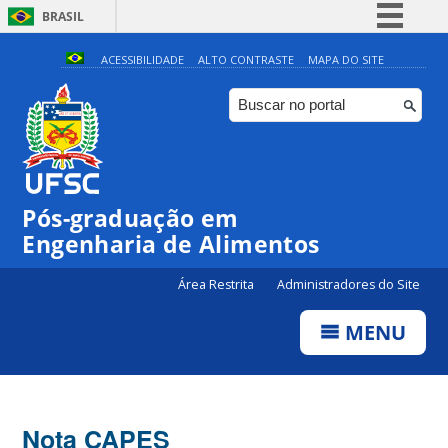
BRASIL
Simplifique!
ACESSIBILIDADE
ALTO CONTRASTE
MAPA DO SITE
Comunica BR
Participe
Acesso à informação
Legislação
Pós-graduação em
Canais
Engenharia de Alimentos
Área Restrita
Administradores do Site
MENU
Nota CAPES