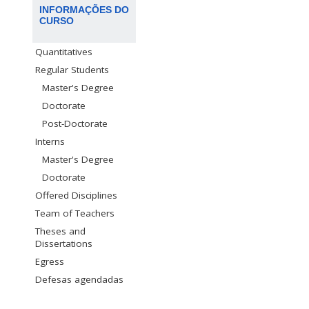
INFORMAÇÕES DO
CURSO
Quantitatives
Regular Students
Master's Degree
Doctorate
Post-Doctorate
Interns
Master's Degree
Doctorate
Offered Disciplines
Team of Teachers
Theses and
Dissertations
Egress
Defesas agendadas