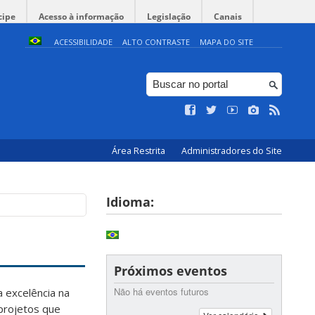
cipe
Acesso à informação
Legislação
Canais
ACESSIBILIDADE
ALTO CONTRASTE
MAPA DO SITE
Área Restrita
Administradores do Site
Idioma:
Próximos eventos
Não há eventos futuros
 excelência na
projetos que