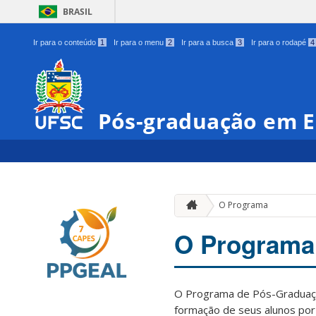
BRASIL
Ir para o conteúdo
1
Ir para o menu
2
Ir para a busca
3
Ir para o rodapé
4
Pós-graduação em E
O Programa
O Programa
O Programa de Pós-Graduaçã
formação de seus alunos por